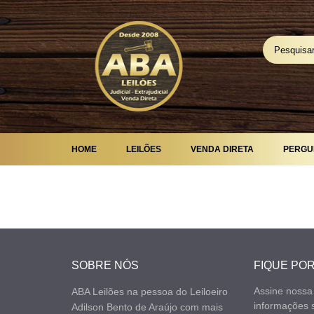
HOME
LEILÕES
VENDA DIRETA
PERGU
4
SOBRE NÓS
FIQUE PO
Assine nossa
ABA Leilões na pessoa do Leiloeiro
informações 
Adilson Bento de Araújo com mais