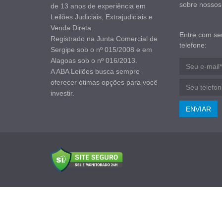
sobre nossos 
de 13 anos de experiência em
Leilões Judiciais, Extrajudiciais e
Venda Direta.
Entre com se
Registrado na Junta Comercial de
telefone:
Sergipe sob o nº 015/2008 e em
Alagoas sob o nº 016/2013.
A ABA Leilões busca sempre
oferecer ótimas opções para você
investir.
ENVIAR