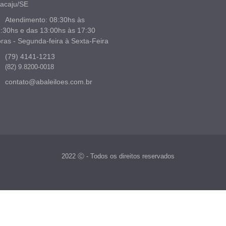
acaju/SE
Atendimento: 08:30hs às
:30hs e das 13:00hs às 17:30
ras - Segunda-feira à Sexta-Feira
(79) 4141-1213
(82) 9.8200-0018
contato@abaleiloes.com.br
2022 Ⓒ - Todos os direitos reservados