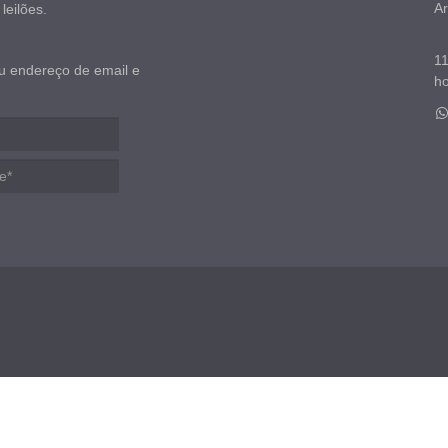
Ar
leilões.
11
u endereço de email e
ho